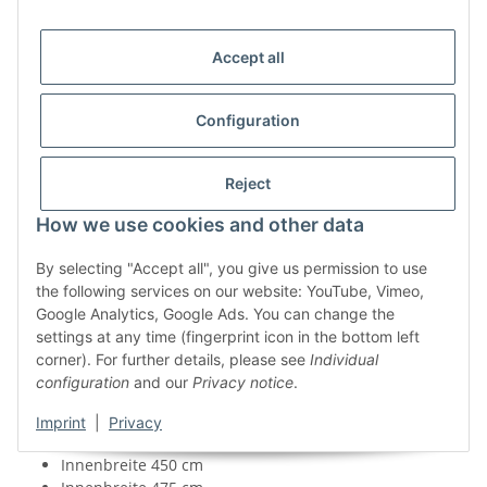
Accept all
Configuration
Reject
How we use cookies and other data
Trend PUline CLASSIC Compact
By selecting "Accept all", you give us permission to use
Innenbreite
the following services on our website: YouTube, Vimeo,
Google Analytics, Google Ads. You can change the
Innenbreite 300 cm
settings at any time (fingerprint icon in the bottom left
Innenbreite 325 cm
corner). For further details, please see
Individual
Innenbreite 350 cm
configuration
and our
Privacy notice
.
Innenbreite 375 cm
Innenbreite 400 cm
Imprint
|
Privacy
Innenbreite 425 cm
Innenbreite 450 cm