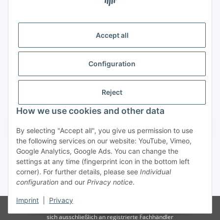
Legal
Accept all
Information
Configuration
Trend Pool
Reject
How we use cookies and other data
Withdraw contract
By selecting "Accept all", you give us permission to use
the following services on our website: YouTube, Vimeo,
Google Analytics, Google Ads. You can change the
settings at any time (fingerprint icon in the bottom left
corner). For further details, please see
Individual
configuration
and our
Privacy notice
.
* All prices incl. VAT
Imprint
|
Privacy
© Weinmann GmbH - Alle Rechte vorbehalten -
Alle Angebote richten
sich ausschließlich an registrierte Fachhändler