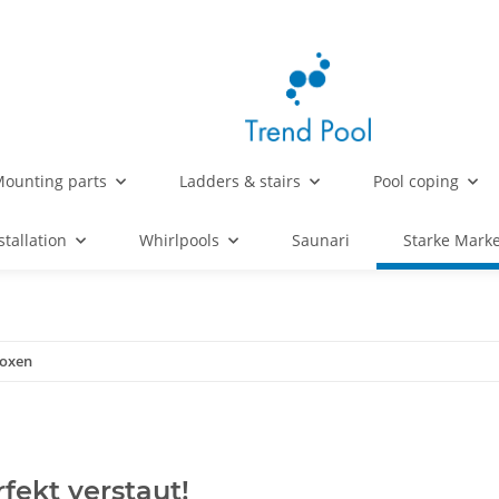
ounting parts
Ladders & stairs
Pool coping
stallation
Whirlpools
Saunari
Starke Mark
boxen
fekt verstaut!