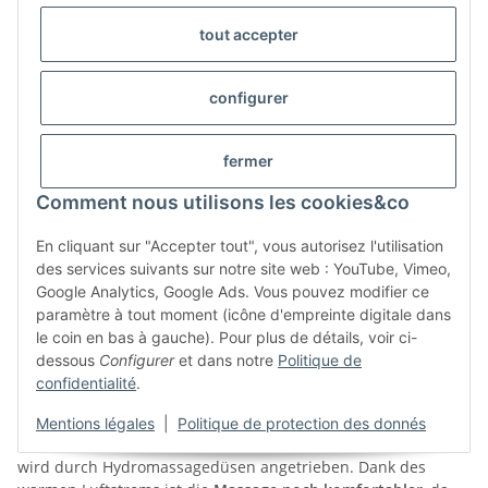
auszustatten. Der Grund dafür war die
Garantie
deren
längeren Lebensdauer
und nicht zuletzt die Gewährleistung
tout accepter
einer optimalen Massage mit konstantem Durchfluss an allen
Stellen.
configurer
fermer
Comment nous utilisons les cookies&co
En cliquant sur "Accepter tout", vous autorisez l'utilisation
des services suivants sur notre site web : YouTube, Vimeo,
Google Analytics, Google Ads. Vous pouvez modifier ce
paramètre à tout moment (icône d'empreinte digitale dans
le coin en bas à gauche). Pour plus de détails, voir ci-
dessous
Configurer
et dans notre
Politique de
Blower-Gebläse
confidentialité
.
Unsere Whirlpools sind mit einem Gebläse für eine noch
Mentions légales
|
Politique de protection des donnés
intensivere Hydrotherapie
ausgestattet. Vorgewärmte Luft
wird durch Hydromassagedüsen angetrieben. Dank des