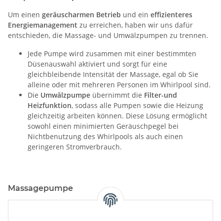
Um einen
geräuscharmen Betrieb
und ein
effizienteres
Energiemanagement
zu erreichen, haben wir uns dafür
entschieden, die Massage- und Umwälzpumpen zu trennen.
Jede Pumpe wird zusammen mit einer bestimmten
Düsenauswahl aktiviert und sorgt für eine
gleichbleibende Intensität der Massage, egal ob Sie
alleine oder mit mehreren Personen im Whirlpool sind.
Die
Umwälzpumpe
übernimmt die
Filter-und
Heizfunktion
, sodass alle Pumpen sowie die Heizung
gleichzeitig arbeiten können. Diese Lösung ermöglicht
sowohl einen minimierten Geräuschpegel bei
Nichtbenutzung des Whirlpools als auch einen
geringeren Stromverbrauch.
Massagepumpe
Wir haben beschlossen, unsere Whirlpools mit zwei
2,2 kW
Pumpen
mit
einer Drehzahl anstatt mit zwei Drehzahlen