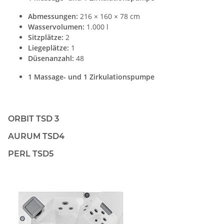
Abmessungen:
216 × 160 × 78 cm
Wasservolumen:
1.000 l
Sitzplätze:
2
Liegeplätze:
1
Düsenanzahl:
48
1 Massage- und 1 Zirkulationspumpe
ORBIT TSD 3
AURUM TSD4
PERL TSD5