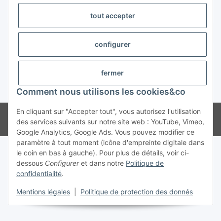
tout accepter
#global.withdrawalForm#
configurer
fermer
* Tous les prix s'entendent TVA incluse
Comment nous utilisons les cookies&co
En cliquant sur "Accepter tout", vous autorisez l'utilisation
© Weinmann GmbH - Alle Rechte vorbehalten -
Alle Angebote richten
des services suivants sur notre site web : YouTube, Vimeo,
sich ausschließlich an registrierte Fachhändler
Google Analytics, Google Ads. Vous pouvez modifier ce
paramètre à tout moment (icône d'empreinte digitale dans
le coin en bas à gauche). Pour plus de détails, voir ci-
dessous
Configurer
et dans notre
Politique de
confidentialité
.
Mentions légales
|
Politique de protection des donnés