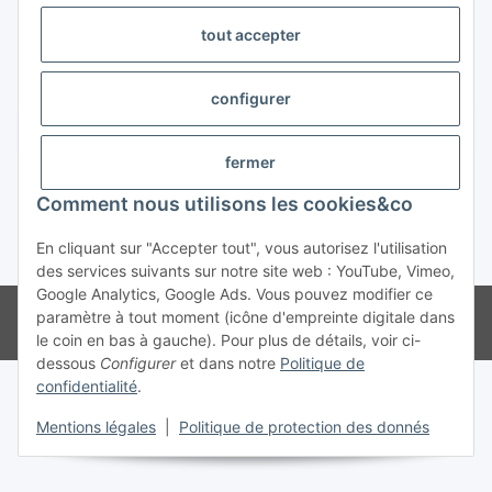
tout accepter
Trend Pool
configurer
#global.withdrawalForm#
fermer
Comment nous utilisons les cookies&co
En cliquant sur "Accepter tout", vous autorisez l'utilisation
* Tous les prix s'entendent TVA incluse
des services suivants sur notre site web : YouTube, Vimeo,
Google Analytics, Google Ads. Vous pouvez modifier ce
© Weinmann GmbH - Alle Rechte vorbehalten -
Alle Angebote richten
paramètre à tout moment (icône d'empreinte digitale dans
sich ausschließlich an registrierte Fachhändler
le coin en bas à gauche). Pour plus de détails, voir ci-
dessous
Configurer
et dans notre
Politique de
confidentialité
.
Mentions légales
|
Politique de protection des donnés