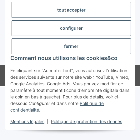
tout accepter
#global.withdrawalForm#
configurer
fermer
* Tous les prix s'entendent TVA incluse
Comment nous utilisons les cookies&co
En cliquant sur "Accepter tout", vous autorisez l'utilisation
© Weinmann GmbH - Alle Rechte vorbehalten -
Alle Angebote richten
des services suivants sur notre site web : YouTube, Vimeo,
sich ausschließlich an registrierte Fachhändler
Google Analytics, Google Ads. Vous pouvez modifier ce
paramètre à tout moment (icône d'empreinte digitale dans
le coin en bas à gauche). Pour plus de détails, voir ci-
dessous
Configurer
et dans notre
Politique de
confidentialité
.
Mentions légales
|
Politique de protection des donnés