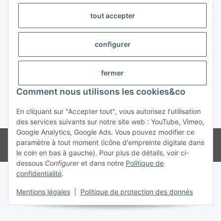
tout accepter
Trend Pool
configurer
#global.withdrawalForm#
fermer
Comment nous utilisons les cookies&co
En cliquant sur "Accepter tout", vous autorisez l'utilisation
* Tous les prix s'entendent TVA incluse
des services suivants sur notre site web : YouTube, Vimeo,
Google Analytics, Google Ads. Vous pouvez modifier ce
© Weinmann GmbH - Alle Rechte vorbehalten -
Alle Angebote richten
paramètre à tout moment (icône d'empreinte digitale dans
sich ausschließlich an registrierte Fachhändler
le coin en bas à gauche). Pour plus de détails, voir ci-
dessous
Configurer
et dans notre
Politique de
confidentialité
.
Mentions légales
|
Politique de protection des donnés