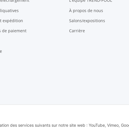
 téléchargement
L'équipe TREND-POOL
liquatives
À propos de nous
et expédition
Salons/expositions
és de paiement
Carrière
e
 Alle Rechte vorbehalten -
Alle Angebote richten sich ausschließlich an regi
lisation des services suivants sur notre site web : YouTube, Vimeo, Goo