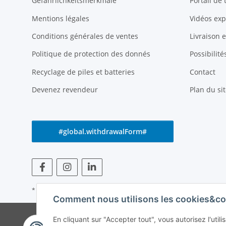
Gefährlichkeitsmerkmale
Portail de
Mentions légales
Vidéos exp
Conditions générales de ventes
Livraison 
Politique de protection des donnés
Possibilit
Recyclage de piles et batteries
Contact
Devenez revendeur
Plan du sit
#global.withdrawalForm#
* Tous les prix s'entendent TVA incluse
Comment nous utilisons les cookies&co
© Weinmann GmbH -
En cliquant sur "Accepter tout", vous autorisez l'uti