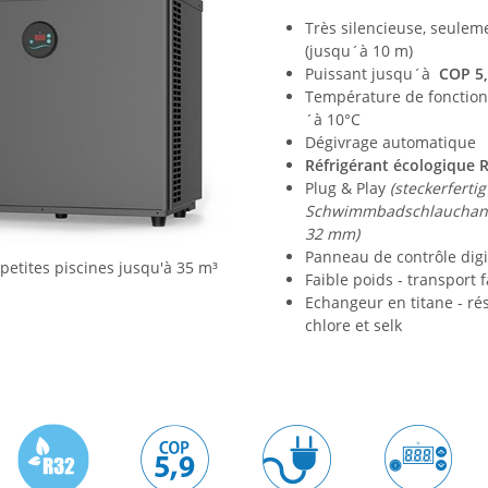
Très silencieuse, seule
(jusqu´à 10 m)
Puissant jusqu´à
COP 5
Température de fonctio
´à 10°C
Dégivrage automatique
Réfrigérant écologique 
Plug & Play
(steckerferti
Schwimmbadschlauchans
32 mm)
Panneau de contrôle digi
 petites piscines jusqu'à 35 m³
Faible poids - transport f
Echangeur en titane - ré
chlore et selk