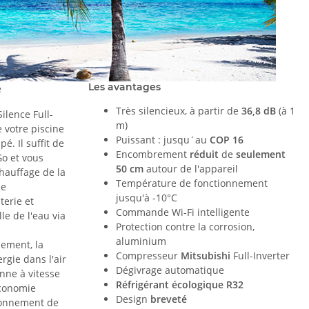
Les avantages
e
Très silencieux, à partir de
36,8 dB
(à 1
ilence Full-
m)
e votre piscine
Puissant : jusqu´au
COP 16
é. Il suffit de
Encombrement
réduit
de
seulement
Go et vous
50 cm
autour de l'appareil
hauffage de la
Température de fonctionnement
de
jusqu'à -10°C
terie et
Commande Wi-Fi intelligente
le de l'eau via
Protection contre la corrosion,
aluminium
ement, la
Compresseur
Mitsubishi
Full-Inverter
gie dans l'air
Dégivrage automatique
nne à vitesse
Réfrigérant écologique R32
conomie
Design
breveté
ronnement de