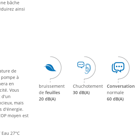
'une bâche
éduirez ainsi
ature de
e pompe à
nera en
bruissement
Chuchotement
Conversation
ité. Vous
de
feuilles
30 dB(A)
normale
t d'un
20 dB(A)
60 dB(A)
ncieux, mais
s d'énergie.
 COP moyen est
 / Eau 27°C