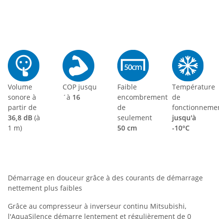
Volume
COP jusqu
Faible
Température
sonore à
´à
16
encombrement
de
partir de
de
fonctionneme
36,8 dB
(à
seulement
jusqu'à
1 m
)
50 cm
-10°C
Démarrage en douceur grâce à des courants de démarrage
nettement plus faibles
Grâce au compresseur à inverseur continu Mitsubishi,
l'AquaSilence démarre lentement et régulièrement de 0