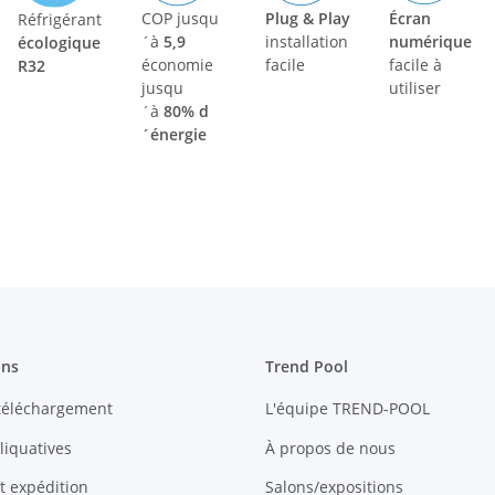
COP jusqu
Plug & Play
Écran
Réfrigérant
´à
5,9
installation
numérique
écologique
économie
facile
facile à
R32
jusqu
utiliser
´à
80% d
´énergie
ons
Trend Pool
 téléchargement
L'équipe TREND-POOL
liquatives
À propos de nous
et expédition
Salons/expositions