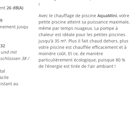
!
ment
26 dB(A)
Avec le chauffage de piscine
AquaMini
, votre
,9
petite piscine atteint sa puissance maximale,
nnement jusqu
même par temps nuageux. La pompe à
chaleur est idéale pour les petites piscines
jusqu'à 35 m³. Plus il fait chaud dehors, plus
R32
votre piscine est chauffée efficacement et à
g und mit
moindre coût. Et ce, de manière
chlüssen 38 /
particulièrement écologique, puisque 80 %
de l'énergie est tirée de l'air ambiant !
tal
acile
sistant au