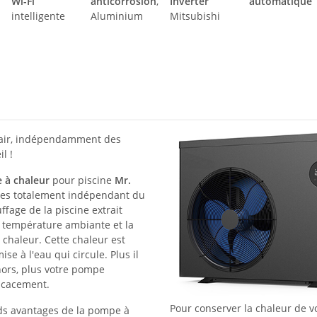
Wi-Fi
anticorrosion
,
Inverter
automatique
intelligente
Aluminium
Mitsubishi
l'air, indépendamment des
l !
 à chaleur
pour piscine
Mr.
êtes totalement indépendant du
uffage de la piscine extrait
a température ambiante et la
chaleur. Cette chaleur est
se à l'eau qui circule. Plus il
hors, plus votre pompe
ficacement.
Pour conserver la chaleur de vot
ds avantages de la pompe à