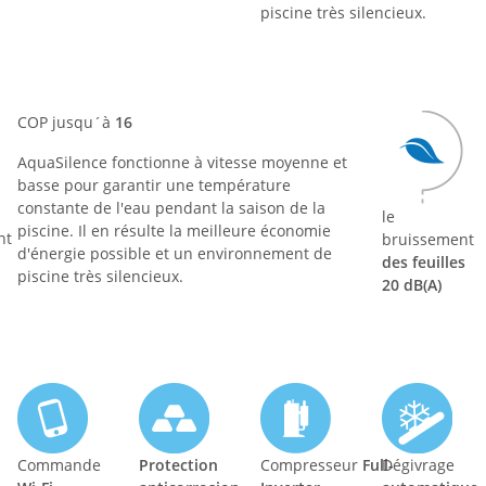
piscine très silencieux.
COP jusqu´à
16
AquaSilence fonctionne à vitesse moyenne et
basse pour garantir une température
constante de l'eau pendant la saison de la
le
piscine. Il en résulte la meilleure économie
nt
bruissement
d'énergie possible et un environnement de
des feuilles
piscine très silencieux.
20 dB(A)
Commande
Protection
Compresseur
Full-
Dégivrage