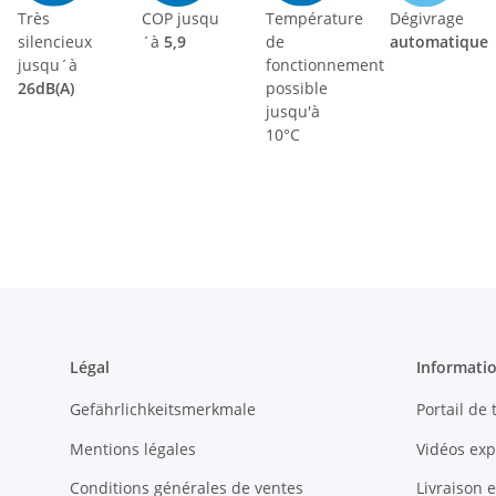
Très
COP jusqu
Température
Dégivrage
silencieux
´à
5,9
de
automatique
jusqu´à
fonctionnement
26dB(A)
possible
jusqu'à
10°C
Légal
Informati
Gefährlichkeitsmerkmale
Portail de
Mentions légales
Vidéos exp
Conditions générales de ventes
Livraison 