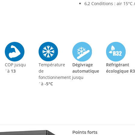
6,2 Conditions : air 15°C
COP jusqu
Température
Dégivrage
Réfrigérant
´à
13
de
automatique
écologique R
fonctionnement jusqu
´à
-5°C
Points forts