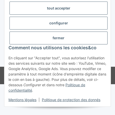
tout accepter
Trend Pool
configurer
#global.withdrawalForm#
fermer
Comment nous utilisons les cookies&co
En cliquant sur "Accepter tout", vous autorisez l'utilisation
* Tous les prix s'entendent TVA incluse
des services suivants sur notre site web : YouTube, Vimeo,
Google Analytics, Google Ads. Vous pouvez modifier ce
© Weinmann GmbH - Alle Rechte vorbehalten -
Alle Angebote richten
paramètre à tout moment (icône d'empreinte digitale dans
sich ausschließlich an registrierte Fachhändler
le coin en bas à gauche). Pour plus de détails, voir ci-
dessous
Configurer
et dans notre
Politique de
confidentialité
.
Mentions légales
|
Politique de protection des donnés