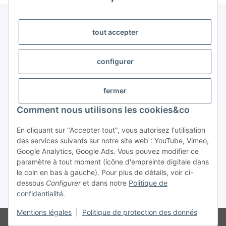
tout accepter
Légal
configurer
Informations
fermer
Trend Pool
Comment nous utilisons les cookies&co
En cliquant sur "Accepter tout", vous autorisez l'utilisation
#global.withdrawalForm#
des services suivants sur notre site web : YouTube, Vimeo,
Google Analytics, Google Ads. Vous pouvez modifier ce
paramètre à tout moment (icône d'empreinte digitale dans
le coin en bas à gauche). Pour plus de détails, voir ci-
dessous
Configurer
et dans notre
Politique de
confidentialité
.
* Tous les prix s'entendent TVA incluse
Mentions légales
|
Politique de protection des donnés
© Weinmann GmbH - Alle Rechte vorbehalten -
Alle Angebote richten