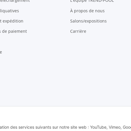
 téléchargement
L'équipe TREND-POOL
liquatives
À propos de nous
et expédition
Salons/expositions
és de paiement
Carrière
e
 Alle Rechte vorbehalten -
Alle Angebote richten sich ausschließlich an regi
lisation des services suivants sur notre site web : YouTube, Vimeo, Goo