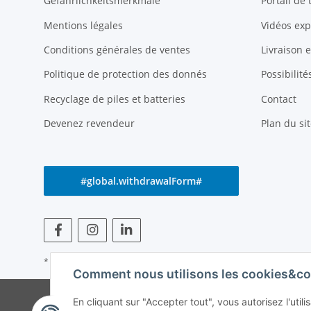
Gefährlichkeitsmerkmale
Portail de
Mentions légales
Vidéos exp
Conditions générales de ventes
Livraison 
Politique de protection des donnés
Possibilit
Recyclage de piles et batteries
Contact
Devenez revendeur
Plan du sit
#global.withdrawalForm#
* Tous les prix s'entendent TVA incluse
Comment nous utilisons les cookies&co
© Weinmann GmbH -
En cliquant sur "Accepter tout", vous autorisez l'uti