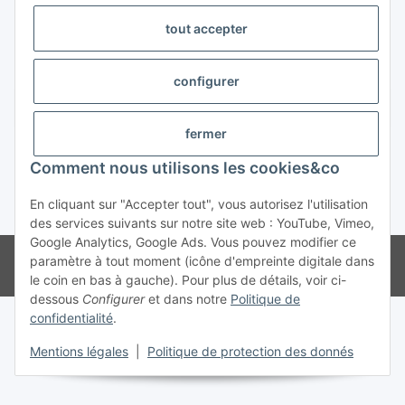
tout accepter
Trend Pool
configurer
#global.withdrawalForm#
fermer
Comment nous utilisons les cookies&co
En cliquant sur "Accepter tout", vous autorisez l'utilisation
* Tous les prix s'entendent TVA incluse
des services suivants sur notre site web : YouTube, Vimeo,
Google Analytics, Google Ads. Vous pouvez modifier ce
© Weinmann GmbH - Alle Rechte vorbehalten -
Alle Angebote richten
paramètre à tout moment (icône d'empreinte digitale dans
sich ausschließlich an registrierte Fachhändler
le coin en bas à gauche). Pour plus de détails, voir ci-
dessous
Configurer
et dans notre
Politique de
confidentialité
.
Mentions légales
|
Politique de protection des donnés