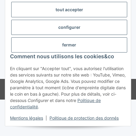
tout accepter
Trend Pool
configurer
#global.withdrawalForm#
fermer
Comment nous utilisons les cookies&co
En cliquant sur "Accepter tout", vous autorisez l'utilisation
* Tous les prix s'entendent TVA incluse
des services suivants sur notre site web : YouTube, Vimeo,
Google Analytics, Google Ads. Vous pouvez modifier ce
© Weinmann GmbH - Alle Rechte vorbehalten -
Alle Angebote richten
paramètre à tout moment (icône d'empreinte digitale dans
sich ausschließlich an registrierte Fachhändler
le coin en bas à gauche). Pour plus de détails, voir ci-
dessous
Configurer
et dans notre
Politique de
confidentialité
.
Mentions légales
|
Politique de protection des donnés