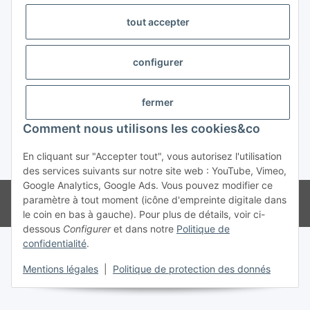
tout accepter
Trend Pool
configurer
#global.withdrawalForm#
fermer
Comment nous utilisons les cookies&co
En cliquant sur "Accepter tout", vous autorisez l'utilisation
* Tous les prix s'entendent TVA incluse
des services suivants sur notre site web : YouTube, Vimeo,
Google Analytics, Google Ads. Vous pouvez modifier ce
© Weinmann GmbH - Alle Rechte vorbehalten -
Alle Angebote richten
paramètre à tout moment (icône d'empreinte digitale dans
sich ausschließlich an registrierte Fachhändler
le coin en bas à gauche). Pour plus de détails, voir ci-
dessous
Configurer
et dans notre
Politique de
confidentialité
.
Mentions légales
|
Politique de protection des donnés