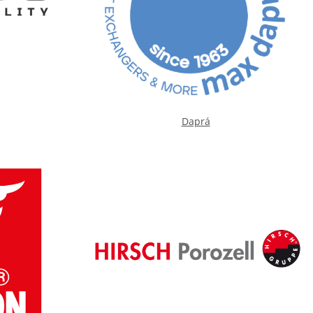
Daprá