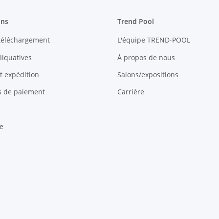
ons
Trend Pool
 téléchargement
L'équipe TREND-POOL
liquatives
À propos de nous
et expédition
Salons/expositions
és de paiement
Carrière
e