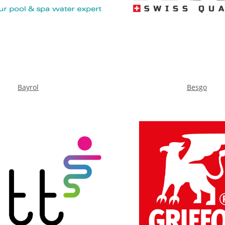
Bayrol
Besgo