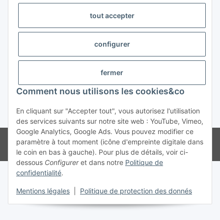
tout accepter
Trend Pool
configurer
#global.withdrawalForm#
fermer
Comment nous utilisons les cookies&co
En cliquant sur "Accepter tout", vous autorisez l'utilisation
* Tous les prix s'entendent TVA incluse
des services suivants sur notre site web : YouTube, Vimeo,
Google Analytics, Google Ads. Vous pouvez modifier ce
© Weinmann GmbH - Alle Rechte vorbehalten -
Alle Angebote richten
paramètre à tout moment (icône d'empreinte digitale dans
sich ausschließlich an registrierte Fachhändler
le coin en bas à gauche). Pour plus de détails, voir ci-
dessous
Configurer
et dans notre
Politique de
confidentialité
.
Mentions légales
|
Politique de protection des donnés