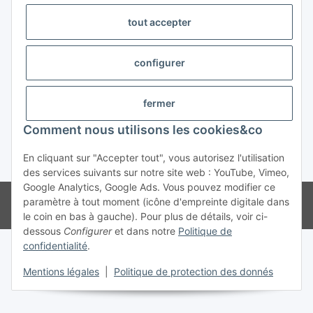
tout accepter
Trend Pool
configurer
#global.withdrawalForm#
fermer
Comment nous utilisons les cookies&co
En cliquant sur "Accepter tout", vous autorisez l'utilisation
* Tous les prix s'entendent TVA incluse
des services suivants sur notre site web : YouTube, Vimeo,
Google Analytics, Google Ads. Vous pouvez modifier ce
© Weinmann GmbH - Alle Rechte vorbehalten -
Alle Angebote richten
paramètre à tout moment (icône d'empreinte digitale dans
sich ausschließlich an registrierte Fachhändler
le coin en bas à gauche). Pour plus de détails, voir ci-
dessous
Configurer
et dans notre
Politique de
confidentialité
.
Mentions légales
|
Politique de protection des donnés