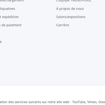
 téléchargement
L'équipe TREND-POOL
liquatives
À propos de nous
et expédition
Salons/expositions
és de paiement
Carrière
e
 Alle Rechte vorbehalten -
Alle Angebote richten sich ausschließlich an regi
lisation des services suivants sur notre site web : YouTube, Vimeo, Goo