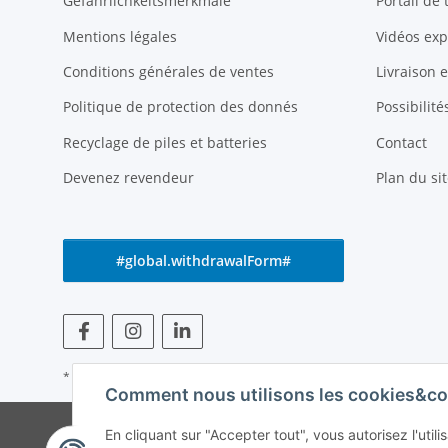
Gefährlichkeitsmerkmale
Portail de
Mentions légales
Vidéos exp
Conditions générales de ventes
Livraison 
Politique de protection des donnés
Possibilit
Recyclage de piles et batteries
Contact
Devenez revendeur
Plan du sit
#global.withdrawalForm#
* Tous les prix s'entendent TVA incluse
Comment nous utilisons les cookies&co
© Weinmann GmbH -
En cliquant sur "Accepter tout", vous autorisez l'uti