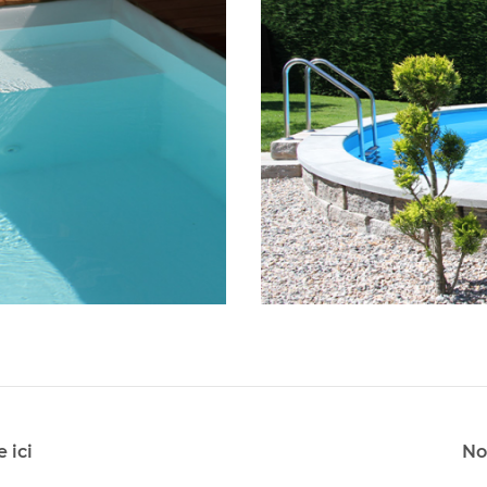
 ici
No