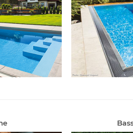
ène
Bass