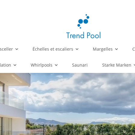
sceller
Échelles et escaliers
Margelles
C
lation
Whirlpools
Saunari
Starke Marken