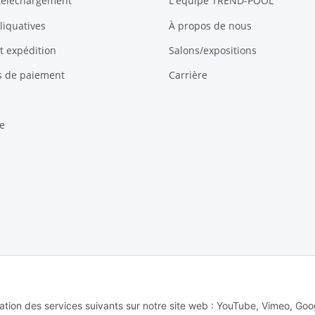
 téléchargement
L'équipe TREND-POOL
liquatives
À propos de nous
et expédition
Salons/expositions
és de paiement
Carrière
e
 Alle Rechte vorbehalten -
Alle Angebote richten sich ausschließlich an regi
lisation des services suivants sur notre site web : YouTube, Vimeo, Goo