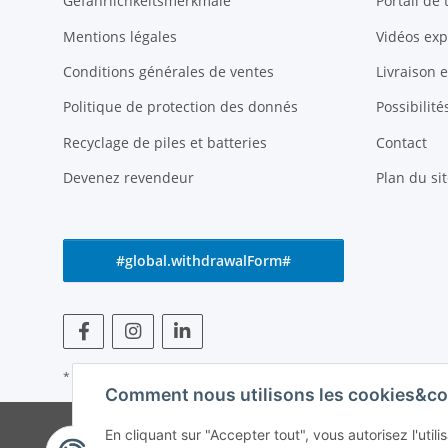
Gefährlichkeitsmerkmale
Portail de
Mentions légales
Vidéos exp
Conditions générales de ventes
Livraison 
Politique de protection des donnés
Possibilit
Recyclage de piles et batteries
Contact
Devenez revendeur
Plan du sit
#global.withdrawalForm#
* Tous les prix s'entendent TVA incluse
Comment nous utilisons les cookies&co
© Weinmann GmbH -
En cliquant sur "Accepter tout", vous autorisez l'uti