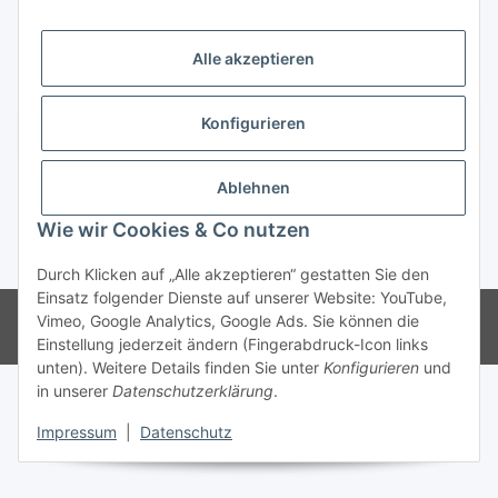
Trend Pool
Alle akzeptieren
Konfigurieren
Vertrag widerrufen
Ablehnen
Wie wir Cookies & Co nutzen
* Alle Preise inkl. gesetzlicher USt.
Durch Klicken auf „Alle akzeptieren“ gestatten Sie den
Einsatz folgender Dienste auf unserer Website: YouTube,
© Weinmann GmbH - Alle Rechte vorbehalten -
Alle Angebote richten
Vimeo, Google Analytics, Google Ads. Sie können die
sich ausschließlich an registrierte Fachhändler
Einstellung jederzeit ändern (Fingerabdruck-Icon links
unten). Weitere Details finden Sie unter
Konfigurieren
und
in unserer
Datenschutzerklärung
.
Impressum
|
Datenschutz