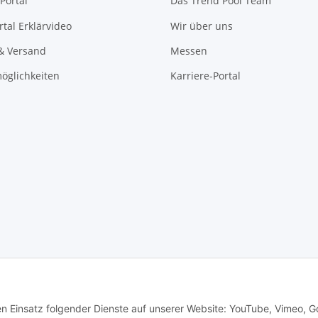
Portal
Das Trend Pool Team
tal Erklärvideo
Wir über uns
& Versand
Messen
öglichkeiten
Karriere-Portal
 Alle Rechte vorbehalten -
Alle Angebote richten sich ausschließlich an regi
den Einsatz folgender Dienste auf unserer Website: YouTube, Vimeo, G