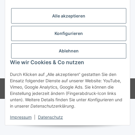
Trend Pool
Alle akzeptieren
Konfigurieren
Vertrag widerrufen
Ablehnen
Wie wir Cookies & Co nutzen
* Alle Preise inkl. gesetzlicher USt.
Durch Klicken auf „Alle akzeptieren“ gestatten Sie den
Einsatz folgender Dienste auf unserer Website: YouTube,
© Weinmann GmbH - Alle Rechte vorbehalten -
Alle Angebote richten
Vimeo, Google Analytics, Google Ads. Sie können die
sich ausschließlich an registrierte Fachhändler
Einstellung jederzeit ändern (Fingerabdruck-Icon links
unten). Weitere Details finden Sie unter
Konfigurieren
und
in unserer
Datenschutzerklärung
.
Impressum
|
Datenschutz