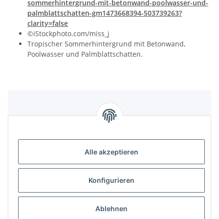
sommerhintergrund-mit-betonwand-poolwasser-und-
palmblattschatten-gm1473668394-503739263?
clarity=false
©iStockphoto.com/miss_j
Tropischer Sommerhintergrund mit Betonwand,
Poolwasser und Palmblattschatten.
Gesetzliches
Alle akzeptieren
Informatives
Trend Pool
Konfigurieren
Ablehnen