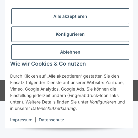
Trend Pool
Alle akzeptieren
Konfigurieren
Vertrag widerrufen
Ablehnen
Wie wir Cookies & Co nutzen
* Alle Preise inkl. gesetzlicher USt.
Durch Klicken auf „Alle akzeptieren“ gestatten Sie den
Einsatz folgender Dienste auf unserer Website: YouTube,
© Weinmann GmbH - Alle Rechte vorbehalten -
Alle Angebote richten
Vimeo, Google Analytics, Google Ads. Sie können die
sich ausschließlich an registrierte Fachhändler
Einstellung jederzeit ändern (Fingerabdruck-Icon links
unten). Weitere Details finden Sie unter
Konfigurieren
und
in unserer
Datenschutzerklärung
.
Impressum
|
Datenschutz