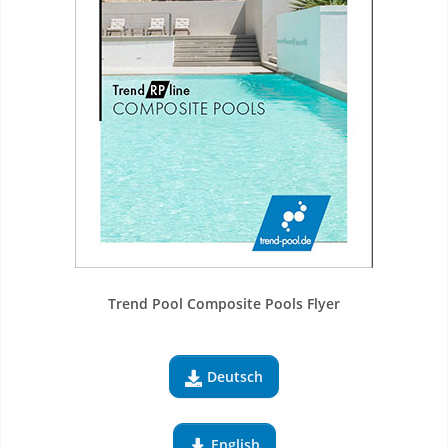
Trend Pool Composite Pools Flyer
Deutsch

English
