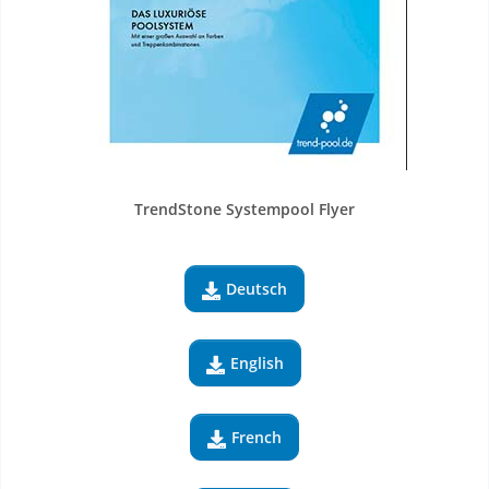
TrendStone Systempool Flyer
Deutsch

English

French
