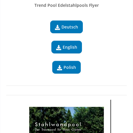
Trend Pool Edelstahlpools Flyer
Deutsch

English

Polish
