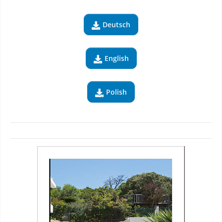
Deutsch

English

Polish
