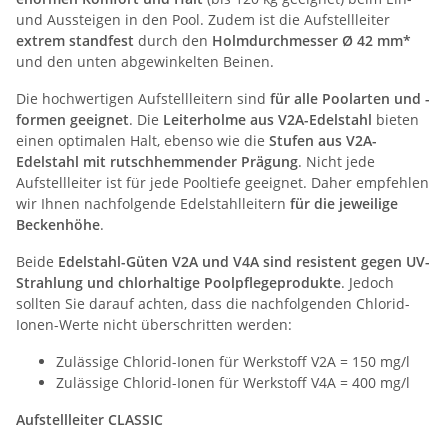
und Aussteigen in den Pool. Zudem ist die Aufstellleiter
extrem standfest
durch den
Holmdurchmesser Ø 42 mm*
und den unten abgewinkelten Beinen.
Die hochwertigen Aufstellleitern sind
für alle Poolarten und -
formen geeignet
. Die
Leiterholme aus V2A-Edelstahl
bieten
einen optimalen Halt, ebenso wie die
Stufen aus V2A-
Edelstahl mit rutschhemmender Prägung
. Nicht jede
Aufstellleiter ist für jede Pooltiefe geeignet. Daher empfehlen
wir Ihnen nachfolgende Edelstahlleitern
für die jeweilige
Beckenhöhe
.
Beide
Edelstahl-Güten V2A und V4A sind resistent gegen UV-
Strahlung und chlorhaltige Poolpflegeprodukte
. Jedoch
sollten Sie darauf achten, dass die nachfolgenden Chlorid-
Ionen-Werte nicht überschritten werden:
Zulässige Chlorid-Ionen für Werkstoff V2A = 150 mg/l
Zulässige Chlorid-Ionen für Werkstoff V4A = 400 mg/l
Aufstellleiter CLASSIC