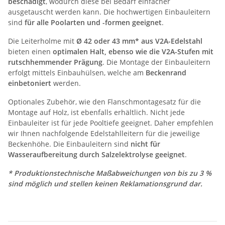
beschädigt
, wodurch diese bei Bedarf einfacher
ausgetauscht werden kann. Die hochwertigen Einbauleitern
sind
für alle Poolarten und -formen geeignet
.
Die Leiterholme mit
Ø 42 oder 43 mm* aus V2A-Edelstahl
bieten einen
optimalen Halt, ebenso wie die V2A-Stufen mit
rutschhemmender Prägung
. Die Montage der Einbauleitern
erfolgt mittels Einbauhülsen, welche am
Beckenrand
einbetoniert
werden.
Optionales Zubehör, wie den Flanschmontagesatz für die
Montage auf Holz, ist ebenfalls erhältlich. Nicht jede
Einbauleiter ist für jede Pooltiefe geeignet. Daher empfehlen
wir Ihnen nachfolgende Edelstahlleitern für die jeweilige
Beckenhöhe. Die Einbauleitern sind
nicht für
Wasseraufbereitung durch Salzelektrolyse geeignet
.
* Produktionstechnische Maßabweichungen von bis zu 3 %
sind möglich und stellen keinen Reklamationsgrund dar.