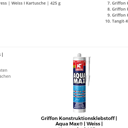
ess | Weiss I Kartusche | 425 g
Griffon 
Griffon
Griffon 
Tangit-
 |
hten
lächen