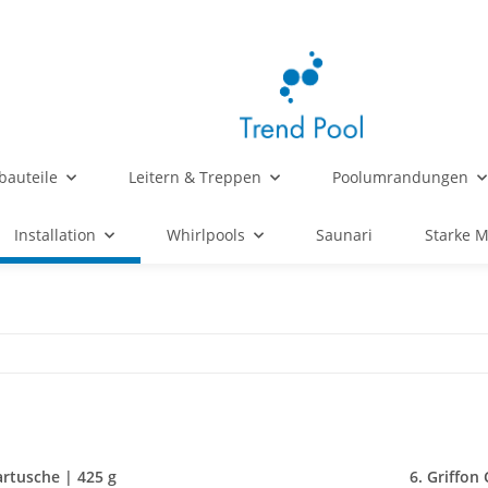
bauteile
Leitern & Treppen
Poolumrandungen
Installation
Whirlpools
Saunari
Starke 
artusche | 425 g
Griffon 