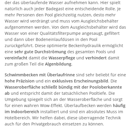
der das überlaufende Wasser aufnehmen kann. Hier spielt
natürlich auch jeder Badegast eine entscheidende Rolle. Je
mehr Personen den Pool gleichzeitig nutzen, desto mehr
Wasser wird verdrängt und muss vom Ausgleichsbehälter
aufgenommen werden. Von dem Ausgleichsbehälter wird das
Wasser von einer Qualitätsfilterpumpe angesaugt, gefiltert
und dann über Bodeneinlaufdüsen in den Pool
zurückgeführt. Diese optimierte Beckenhydraulik ermöglicht
eine
sehr gute Durchströmung
des gesamten Pools und
vereinfacht
damit die
Wasserpflege
und
verhindert
damit
zum großen Teil die
Algenbildung
.
Schwimmbecken mit Überlaufrinne
sind sehr beliebt für eine
hohe Präzision
und ein
exklusives Erscheinungsbild
. Die
Wasseroberfläche schließt bündig mit der Pooloberkannte
ab
und entspricht damit der tatsächlichen Pooltiefe. Die
Umgebung spiegelt sich an der Wasseroberfläche und sorgt
für einen wahren Wow-Effekt. Überlaufbecken werden
häufig
im Indoorbereich
installiert und sind ein absolutes Muss im
Hotelbereich. Wir helfen dabei, diese überragende Technik
auch für den Privatgebrauch einsetzen zu können.