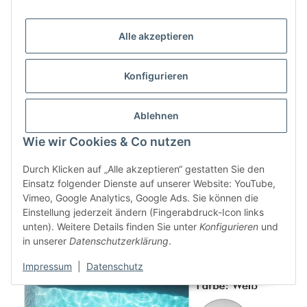
Verstrebungen mit 60 cm Abstand
im ganzen Umfang
des Beckens
Isolierung mit Polystyrol-Hartschaumplatten 2 cm
Alle akzeptieren
Komposit-Armierung
Überlaufrinne 20 × 20 cm am ganzen Umfang
Konfigurieren
Poolgrößen
max. Innen-Breite:
3,3 m
Ablehnen
max. Innen-Länge:
9,4 m
Beckentiefe:
1,2 m oder 1,5 m
Wie wir Cookies & Co nutzen
Durch Klicken auf „Alle akzeptieren“ gestatten Sie den
Einsatz folgender Dienste auf unserer Website: YouTube,
Vimeo, Google Analytics, Google Ads. Sie können die
Einstellung jederzeit ändern (Fingerabdruck-Icon links
unten). Weitere Details finden Sie unter
Konfigurieren
und
in unserer
Datenschutzerklärung
.
Impressum
|
Datenschutz