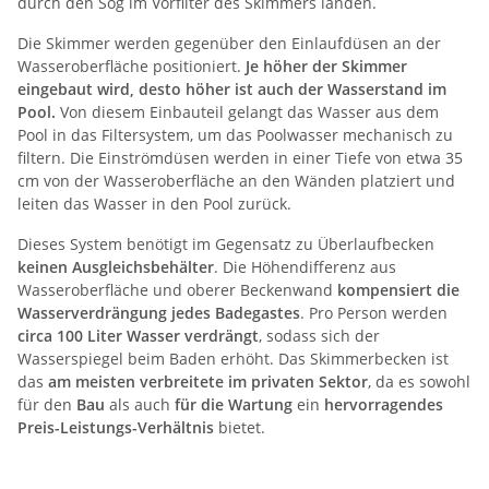
durch den Sog im Vorfilter des Skimmers landen.
Die Skimmer werden gegenüber den Einlaufdüsen an der
Wasseroberfläche positioniert.
Je höher der Skimmer
eingebaut wird, desto höher ist auch der Wasserstand im
Pool.
Von diesem Einbauteil gelangt das Wasser aus dem
Pool in das Filtersystem, um das Poolwasser mechanisch zu
filtern. Die Einströmdüsen werden in einer Tiefe von etwa 35
cm von der Wasseroberfläche an den Wänden platziert und
leiten das Wasser in den Pool zurück.
Dieses System benötigt im Gegensatz zu Überlaufbecken
keinen Ausgleichsbehälter
. Die Höhendifferenz aus
Wasseroberfläche und oberer Beckenwand
kompensiert die
Wasserverdrängung jedes Badegastes
. Pro Person werden
circa 100 Liter Wasser verdrängt
, sodass sich der
Wasserspiegel beim Baden erhöht. Das Skimmerbecken ist
das
am meisten verbreitete im privaten Sektor
, da es sowohl
für den
Bau
als auch
für die Wartung
ein
hervorragendes
Preis-Leistungs-Verhältnis
bietet.