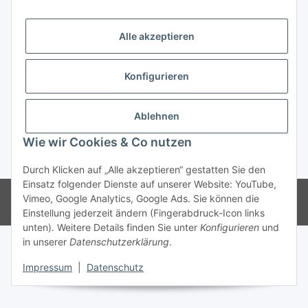
Trend Pool
Alle akzeptieren
Konfigurieren
Vertrag widerrufen
Ablehnen
Wie wir Cookies & Co nutzen
* Alle Preise inkl. gesetzlicher USt.
Durch Klicken auf „Alle akzeptieren“ gestatten Sie den
Einsatz folgender Dienste auf unserer Website: YouTube,
© Weinmann GmbH - Alle Rechte vorbehalten -
Alle Angebote richten
Vimeo, Google Analytics, Google Ads. Sie können die
sich ausschließlich an registrierte Fachhändler
Einstellung jederzeit ändern (Fingerabdruck-Icon links
unten). Weitere Details finden Sie unter
Konfigurieren
und
in unserer
Datenschutzerklärung
.
Impressum
|
Datenschutz