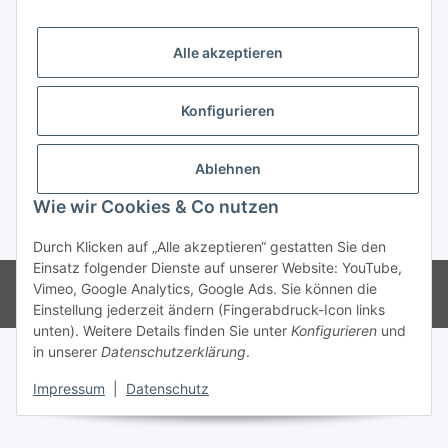
Trend Pool
Alle akzeptieren
Konfigurieren
Vertrag widerrufen
Ablehnen
Wie wir Cookies & Co nutzen
* Alle Preise inkl. gesetzlicher USt.
Durch Klicken auf „Alle akzeptieren“ gestatten Sie den
Einsatz folgender Dienste auf unserer Website: YouTube,
© Weinmann GmbH - Alle Rechte vorbehalten -
Alle Angebote richten
Vimeo, Google Analytics, Google Ads. Sie können die
sich ausschließlich an registrierte Fachhändler
Einstellung jederzeit ändern (Fingerabdruck-Icon links
unten). Weitere Details finden Sie unter
Konfigurieren
und
in unserer
Datenschutzerklärung
.
Impressum
|
Datenschutz