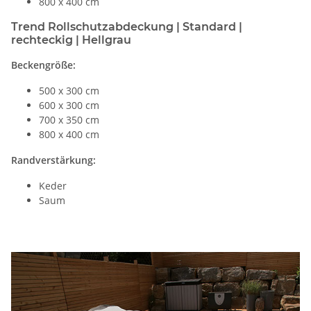
800 x 400 cm
Trend Rollschutzabdeckung | Standard |
rechteckig | Hellgrau
Beckengröße:
500 x 300 cm
600 x 300 cm
700 x 350 cm
800 x 400 cm
Randverstärkung:
Keder
Saum