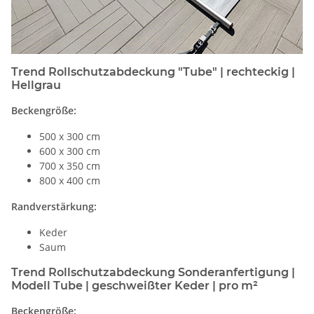
Trend Rollschutzabdeckung "Tube" | rechteckig |
Hellgrau
Beckengröße:
500 x 300 cm
600 x 300 cm
700 x 350 cm
800 x 400 cm
Randverstärkung:
Keder
Saum
Trend Rollschutzabdeckung Sonderanfertigung |
Modell Tube | geschweißter Keder | pro m²
Beckengröße: