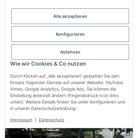
Alle akzeptieren
Trend Rollschutzabdeckung Sonderanfertigung |
Konfigurieren
Modell Tube | pro m²
Ausführung:
Ablehnen
Sand
Wie wir Cookies & Co nutzen
Blau
Hellgrau
Durch Klicken auf „Alle akzeptieren“ gestatten Sie den
Dunkelgrau
Einsatz folgender Dienste auf unserer Website: YouTube,
Grün
Vimeo, Google Analytics, Google Ads. Sie können die
Vanilla
Einstellung jederzeit ändern (Fingerabdruck-Icon links
unten). Weitere Details finden Sie unter
Konfigurieren
und
in unserer
Datenschutzerklärung
.
Impressum
|
Datenschutz