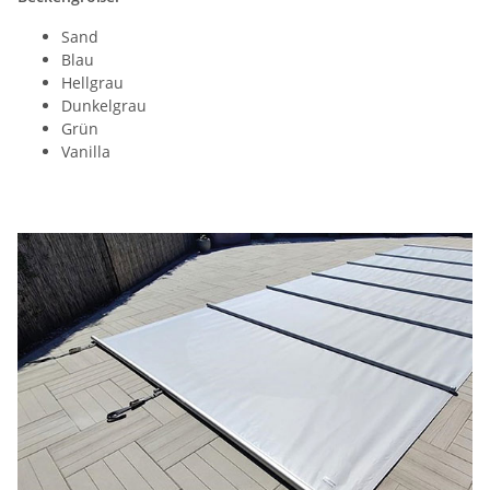
Sand
Blau
Hellgrau
Dunkelgrau
Grün
Vanilla