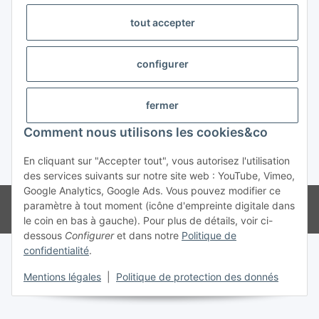
tout accepter
Trend Pool
configurer
#global.withdrawalForm#
fermer
Comment nous utilisons les cookies&co
En cliquant sur "Accepter tout", vous autorisez l'utilisation
* Tous les prix s'entendent TVA incluse
des services suivants sur notre site web : YouTube, Vimeo,
Google Analytics, Google Ads. Vous pouvez modifier ce
© Weinmann GmbH - Alle Rechte vorbehalten -
Alle Angebote richten
paramètre à tout moment (icône d'empreinte digitale dans
sich ausschließlich an registrierte Fachhändler
le coin en bas à gauche). Pour plus de détails, voir ci-
dessous
Configurer
et dans notre
Politique de
confidentialité
.
Mentions légales
|
Politique de protection des donnés